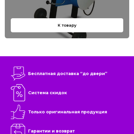
К товару
Бесплатная доставка “до двери”
Система скидок
Только оригинальная продукция
Гарантии и возврат